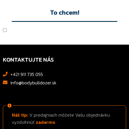
To chcem!
Akceptujem
Ochranu osobných údajov
KONTAKTUJTE NÁS
+421 911 735 055
info@bodybulldozer.sk
Náš tip:
V predajniach môžete Vašu objednávku
vyzdvihnúť
zadarmo