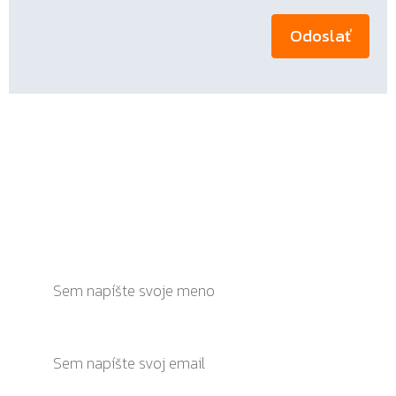
ZOSTAŇ V OBRAZE A NEZMEŠKAJ ŽIADNU
AKCIU
ZAREGISTRUJ SA NA ODBER NOVINIEK A BUĎ
VŽDY NADUPANÝ