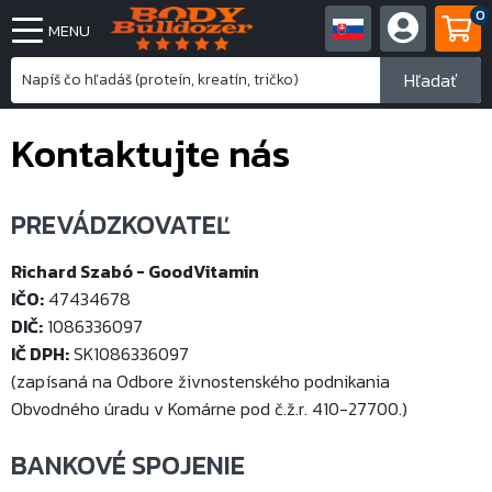
0
MENU
Hľadať
Kontaktujte nás
PREVÁDZKOVATEĽ
Richard Szabó - GoodVitamin
IČO:
47434678
DIČ:
1086336097
IČ DPH:
SK1086336097
(zapísaná na Odbore živnostenského podnikania
Obvodného úradu v Komárne pod č.ž.r. 410-27700.)
BANKOVÉ SPOJENIE