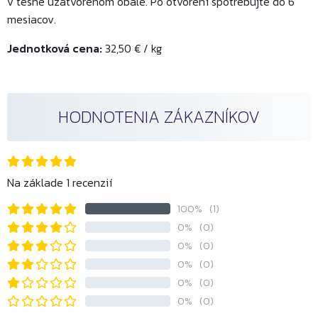
v tesne uzatvorenom obale. Po otvorení spotrebujte do 6
mesiacov.
Jednotková cena:
32,50 € / kg
HODNOTENIA ZÁKAZNÍKOV
Na základe 1 recenzií
100%
(1)
0%
(0)
0%
(0)
0%
(0)
0%
(0)
0%
(0)