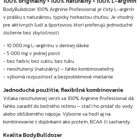
100% originálny • 100% naturálny • 100% L-arginín
BodyBulldozer 100% Arginine Professional je čistý L-arginín
v prášku s naturálnou, typicky horkastou chuťou. Je vhodný
pre aktívnych ľudí a športovcov, ktorí preferujú jednoduché
zloženie bez zbytočností.
- 10 000 mg L-arginínu v dennej dávke
- 5 000 mg v jednej porcii
- bez farbív, bez cukru, bez tuku
- neochutený (naturálny) – ľahko kombinovateľný
- výborná rozpustnosť a bezproblémové miešanie
Jednoduché použitie, flexibilné kombinovanie
Vďaka neochutenej verzii sa 100% Arginine Professional dá
ľahko zaradiť do bežného režimu – stačí ho pridať do vody
alebo obľúbeného nápoja. Výborne sa hodí aj na
kombinovanie s doplnkami ako proteín, BCAA či sacharidy.
Kvalita BodyBulldozer