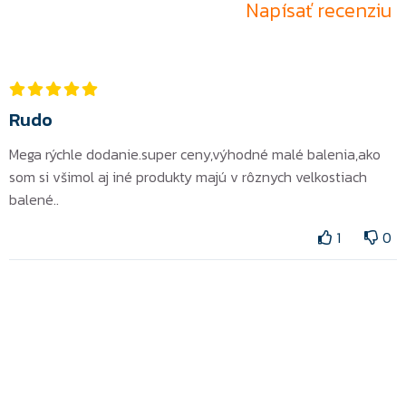
Napísať recenziu
Rudo
Mega rýchle dodanie.super ceny,výhodné malé balenia,ako
som si všimol aj iné produkty majú v rôznych velkostiach
balené..
1
0
ZOSTAŇ V OBRAZE A NEZMEŠKAJ ŽIADNU
AKCIU