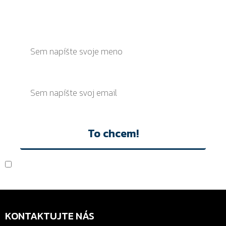
ZAREGISTRUJ SA NA ODBER NOVINIEK A BUĎ
VŽDY NADUPANÝ
To chcem!
Akceptujem
Ochranu osobných údajov
KONTAKTUJTE NÁS