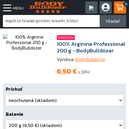
0
MENU
Hľadať
SUPER CENA
100% Arginine Professional
200 g - BodyBulldozer
Výrobca:
BodyBulldozer
6,50
€
s DPH
Príchuť
Balenie