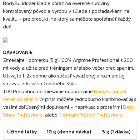
BodyBulldozer kladie dôraz na overené suroviny,
kontrolovaný pôvod a výrobu v súlade s požiadavkami na
kvalitu – pre produkt, na ktorý sa môžete spoľahnúť každý
deň.
DÁVKOVANIE
Zmiešajte 1 odmerku (5 g) 100% Arginine Professional s 200
ml vody a užite pred tréningom a/alebo večer pred spaním.
Užívajte 1-2x denne ako súčasť vyváženej a rozmanitej
stravy a zdravého životného štýlu.
TIP:
Pre pohodlné miešanie odporúčame
BodyBulldozer
šejker so sitkom
. Arginín môžete jednoducho kombinovať aj s
vašimi obľúbenými doplnkami – napríklad s proteínmi
Best
Whey Professional
alebo
Premium Protein Professional
.
Účinné látky
10 g (denná dávka)
5 g (1 dávka)