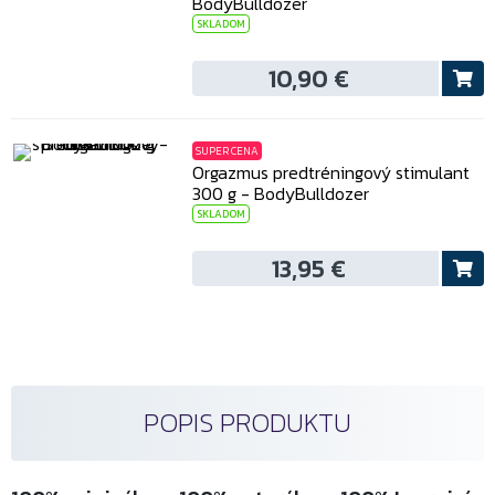
BodyBulldozer
SKLADOM
10,90 €
SUPER CENA
Orgazmus predtréningový stimulant
300 g - BodyBulldozer
SKLADOM
13,95 €
POPIS PRODUKTU