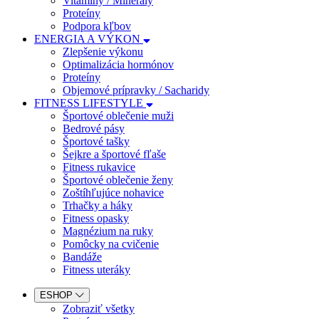
Vitamíny / Minerály
Proteíny
Podpora kľbov
ENERGIA A VÝKON
Zlepšenie výkonu
Optimalizácia hormónov
Proteíny
Objemové prípravky / Sacharidy
FITNESS LIFESTYLE
Športové oblečenie muži
Bedrové pásy
Športové tašky
Šejkre a športové fľaše
Fitness rukavice
Športové oblečenie ženy
Zoštíhľujúce nohavice
Trhačky a háky
Fitness opasky
Magnézium na ruky
Pomôcky na cvičenie
Bandáže
Fitness uteráky
ESHOP
Zobraziť všetky