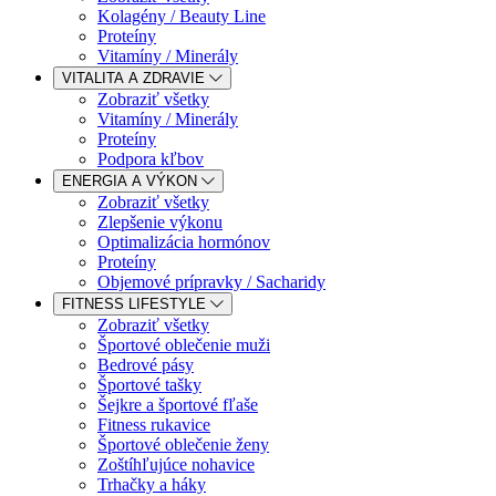
Kolagény / Beauty Line
Proteíny
Vitamíny / Minerály
VITALITA A ZDRAVIE
Zobraziť všetky
Vitamíny / Minerály
Proteíny
Podpora kľbov
ENERGIA A VÝKON
Zobraziť všetky
Zlepšenie výkonu
Optimalizácia hormónov
Proteíny
Objemové prípravky / Sacharidy
FITNESS LIFESTYLE
Zobraziť všetky
Športové oblečenie muži
Bedrové pásy
Športové tašky
Šejkre a športové fľaše
Fitness rukavice
Športové oblečenie ženy
Zoštíhľujúce nohavice
Trhačky a háky