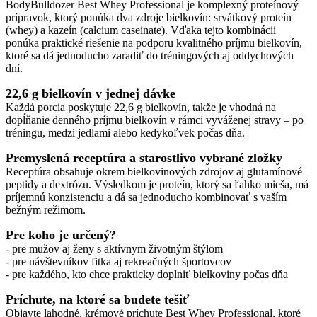
BodyBulldozer
Best Whey Professional je komplexný proteínový
prípravok, ktorý ponúka dva zdroje bielkovín: srvátkový proteín
(whey) a kazeín (calcium caseinate). Vďaka tejto kombinácii
ponúka praktické riešenie na podporu kvalitného príjmu bielkovín,
ktoré sa dá jednoducho zaradiť do tréningových aj oddychových
dní.
22,6 g bielkovín v jednej dávke
Každá porcia poskytuje 22,6 g bielkovín, takže je vhodná na
dopĺňanie denného príjmu bielkovín v rámci vyváženej stravy – po
tréningu, medzi jedlami alebo kedykoľvek počas dňa.
Premyslená receptúra a starostlivo vybrané zložky
Receptúra obsahuje okrem bielkovinových zdrojov aj glutamínové
peptidy a dextrózu. Výsledkom je proteín, ktorý sa ľahko mieša, má
príjemnú konzistenciu a dá sa jednoducho kombinovať s vaším
bežným režimom.
Pre koho je určený?
- pre mužov aj ženy s aktívnym životným štýlom
- pre návštevníkov fitka aj rekreačných športovcov
- pre každého, kto chce prakticky doplniť bielkoviny počas dňa
Príchute, na ktoré sa budete tešiť
Objavte lahodné, krémové príchute Best Whey Professional, ktoré