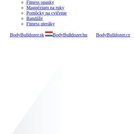
Fitness opasky
Magnézium na ruky
Pomôcky na cvičenie
Bandáže
Fitness uteráky
BodyBulldozer.sk
BodyBulldozer.hu
BodyBulldozer.cz