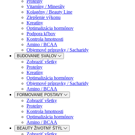
Proteíny
Vitamíny / Minerály
Kolagény / Beauty Line
Zlepšenie výkonu
Kreatíny
Optimalizácia hormónov
Podpora kľbov
Kontrola hmotnosti
Amino / BCAA
Objemové prípravky / Sacharidy
BUDOVANIE SVALOV
Zobraziť všetky
Proteíny
Kreatíny
Optimalizácia hormónov
Objemové prípravky / Sacharidy
Amino / BCAA
FORMOVANIE POSTAVY
Zobraziť všetky
Proteíny
Kontrola hmotnosti
Optimalizácia hormónov
Amino / BCAA
BEAUTY ŽIVOTNÝ ŠTÝL
Zobraziť všetky