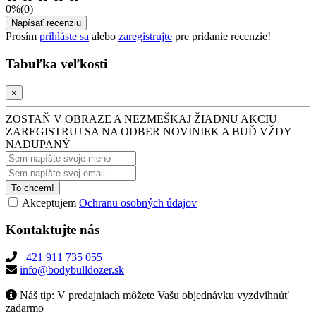
0%
(0)
Napísať recenziu
Prosím
prihláste sa
alebo
zaregistrujte
pre pridanie recenzie!
Tabuľka veľkosti
×
ZOSTAŇ V OBRAZE A NEZMEŠKAJ ŽIADNU AKCIU
ZAREGISTRUJ SA NA ODBER NOVINIEK A BUĎ VŽDY
NADUPANÝ
To chcem!
Akceptujem
Ochranu osobných údajov
Kontaktujte nás
+421 911 735 055
info@bodybulldozer.sk
Náš tip:
V predajniach môžete Vašu objednávku vyzdvihnúť
zadarmo