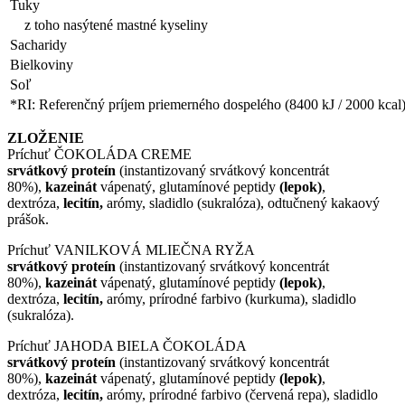
Tuky
z toho nasýtené mastné kyseliny
Sacharidy
Bielkoviny
Soľ
*RI: Referenčný príjem priemerného dospelého (8400 kJ / 2000 kcal
ZLOŽENIE
Príchuť ČOKOLÁDA CREME
srvátkový proteín
(instantizovaný srvátkový koncentrát
80%),
kazeinát
vápenatý, glutamínové peptidy
(lepok)
,
dextróza,
lecitín,
arómy, sladidlo (sukralóza), odtučnený kakaový
prášok.
Príchuť VANILKOVÁ MLIEČNA RYŽA
srvátkový proteín
(instantizovaný srvátkový koncentrát
80%),
kazeinát
vápenatý, glutamínové peptidy
(lepok)
,
dextróza,
lecitín,
arómy, prírodné farbivo (kurkuma), sladidlo
(sukralóza).
Príchuť JAHODA BIELA ČOKOLÁDA
srvátkový proteín
(instantizovaný srvátkový koncentrát
80%),
kazeinát
vápenatý, glutamínové peptidy
(lepok)
,
dextróza,
lecitín,
arómy, prírodné farbivo (červená repa), sladidlo