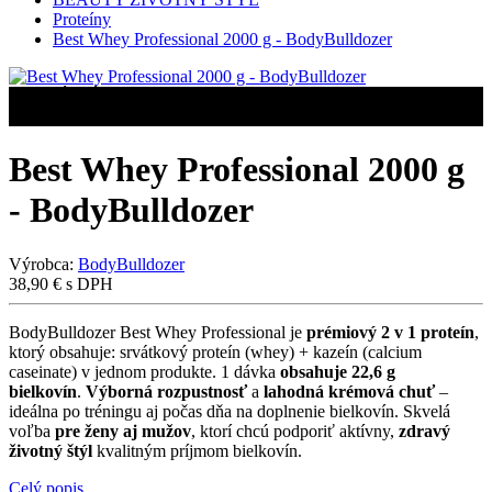
Proteíny
Best Whey Professional 2000 g - BodyBulldozer
VEĽKÝ VÝPREDAJ
VEĽKÝ VÝPREDAJ
Best Whey Professional 2000 g
- BodyBulldozer
Výrobca:
BodyBulldozer
38,90
€
s DPH
BodyBulldozer Best Whey Professional je
prémiový 2 v 1 proteín
,
ktorý obsahuje: srvátkový proteín (whey) + kazeín (calcium
caseinate) v jednom produkte. 1 dávka
obsahuje 22,6 g
bielkovín
.
Výborná rozpustnosť
a
lahodná krémová chuť
–
ideálna po tréningu aj počas dňa na doplnenie bielkovín. Skvelá
voľba
pre ženy aj mužov
, ktorí chcú podporiť aktívny,
zdravý
životný štýl
kvalitným príjmom bielkovín.
Celý popis