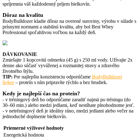
spríjemnia váš každodenný príjem bielkovín.
Dôraz na kvalitu
BodyBulldozer kladie dôraz na overené suroviny, výrobu v súlade s
prísnymi normami a stabilnú kvalitu, aby bol Best Whey
Professional spoľahlivou voľbou na každý deň.
DÁVKOVANIE
Zmiešajte 1 kopcovitú odmerku (45 g) s 250 ml vody
. Užívajte 2x
denne
ako súčasť vyváženej a rozmanitej stravy a zdravého
životného štýlu.
TIP:
Pre najlepšiu konzistenciu odporúčame
BodyBulldozer
šejker
– proteín s ním pripravíte rýchlo a bez hrudiek.
Kedy je najlepší čas na proteín?
- v tréningový deň ho odporúčame zaradiť najmä po tréningu (do
30–60 min.) alebo medzi jedlami, keď nestíhate plnohodnotne jesť.
- v netréningový deň je ideálny ráno, medzi jedlami alebo večer na
jednoduché doplnenie bielkovín.
Priemerné výživové hodnoty
Energetická hodnota