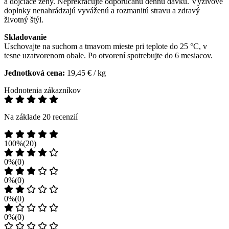
a dojčiace ženy. Neprekračujte odporúčanú dennú dávku. Výživové
doplnky nenahrádzajú vyváženú a rozmanitú stravu a zdravý
životný štýl.
Skladovanie
Uschovajte na suchom a tmavom mieste pri teplote do 25 °C, v
tesne uzatvorenom obale. Po otvorení spotrebujte do 6 mesiacov.
Jednotková cena:
19,45 € / kg
Hodnotenia zákazníkov
Na základe 20 recenzií
100%
(20)
0%
(0)
0%
(0)
0%
(0)
0%
(0)