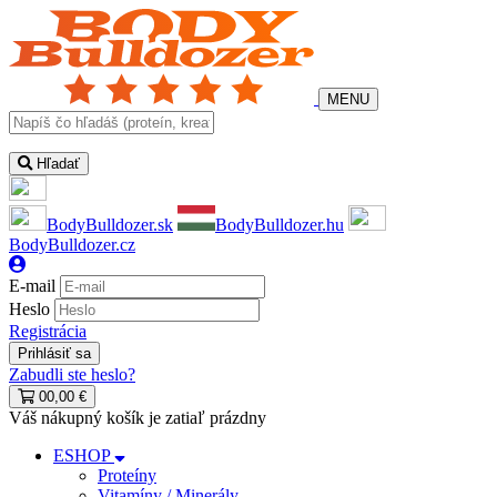
MENU
Hľadať
BodyBulldozer.sk
BodyBulldozer.hu
BodyBulldozer.cz
E-mail
Heslo
Registrácia
Zabudli ste heslo?
0
0,00 €
Váš nákupný košík je zatiaľ prázdny
ESHOP
Proteíny
Vitamíny / Minerály