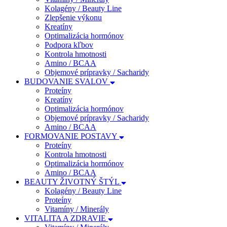
Kolagény / Beauty Line
Zlepšenie výkonu
Kreatíny
Optimalizácia hormónov
Podpora kľbov
Kontrola hmotnosti
Amino / BCAA
Objemové prípravky / Sacharidy
BUDOVANIE SVALOV
Proteíny
Kreatíny
Optimalizácia hormónov
Objemové prípravky / Sacharidy
Amino / BCAA
FORMOVANIE POSTAVY
Proteíny
Kontrola hmotnosti
Optimalizácia hormónov
Amino / BCAA
BEAUTY ŽIVOTNÝ ŠTÝL
Kolagény / Beauty Line
Proteíny
Vitamíny / Minerály
VITALITA A ZDRAVIE