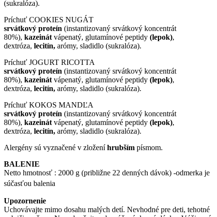
(sukralóza).
Príchuť COOKIES NUGÁT
srvátkový proteín
(instantizovaný srvátkový koncentrát
80%),
kazeinát
vápenatý, glutamínové peptidy
(lepok)
,
dextróza,
lecitín,
arómy, sladidlo (sukralóza).
Príchuť JOGURT RICOTTA
srvátkový proteín
(instantizovaný srvátkový koncentrát
80%),
kazeinát
vápenatý, glutamínové peptidy
(lepok)
,
dextróza,
lecitín,
arómy, sladidlo (sukralóza).
Príchuť KOKOS MANDĽA
srvátkový proteín
(instantizovaný srvátkový koncentrát
80%),
kazeinát
vápenatý, glutamínové peptidy
(lepok)
,
dextróza,
lecitín,
arómy, sladidlo (sukralóza).
Alergény sú vyznačené v zložení
hrubším
písmom.
BALENIE
Netto hmotnosť : 2000 g (približne 22 denných dávok) -odmerka je
súčasťou balenia
Upozornenie
Uchovávajte mimo dosahu malých detí. Nevhodné pre deti, tehotné