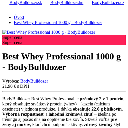
BodyBulldozer.sk
BodyBulldozer.hu
BodyBulldozer.cz
Úvod
Best Whey Professional 1000 g - BodyBulldozer
Super cena
Super cena
Best Whey Professional 1000 g
- BodyBulldozer
Výrobca:
BodyBulldozer
21,90
€
s DPH
BodyBulldozer Best Whey Professional je
prémiový 2 v 1 proteín
,
ktorý obsahuje: srvátkový proteín (whey) + kazeín (calcium
caseinate) v jednom produkte. 1 dávka
obsahuje 22,6 g bielkovín
.
Výborná rozpustnosť
a
lahodná krémová chuť
– ideálna po
tréningu aj počas dňa na doplnenie bielkovín. Skvelá voľba
pre
ženy aj mužov
, ktorí chcú podporiť aktívny,
zdravý životný štýl