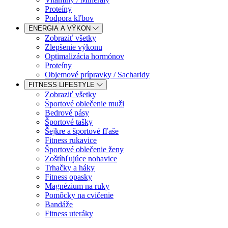
Proteíny
Podpora kľbov
ENERGIA A VÝKON
Zobraziť všetky
Zlepšenie výkonu
Optimalizácia hormónov
Proteíny
Objemové prípravky / Sacharidy
FITNESS LIFESTYLE
Zobraziť všetky
Športové oblečenie muži
Bedrové pásy
Športové tašky
Šejkre a športové fľaše
Fitness rukavice
Športové oblečenie ženy
Zoštíhľujúce nohavice
Trhačky a háky
Fitness opasky
Magnézium na ruky
Pomôcky na cvičenie
Bandáže
Fitness uteráky