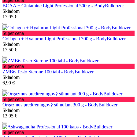
Super cena
BCAA + Glutamine Light Professional 500 g - BodyBulldozer
Skladom
17,95 €
Super cena
Collagen + Hyaluron Light Professional 300 g - BodyBulldozer
Skladom
17,50 €
Super cena
ZMB6 Testo Sterone 100 tabl - BodyBulldozer
Skladom
6,90 €
Super cena
Orgazmus predtréningový stimulant 300 g - BodyBulldozer
Skladom
13,95 €
Super cena