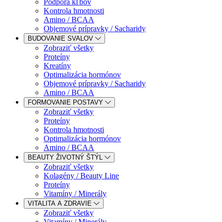
Podpora kľbov
Kontrola hmotnosti
Amino / BCAA
Objemové prípravky / Sacharidy
BUDOVANIE SVALOV
Zobraziť všetky
Proteíny
Kreatíny
Optimalizácia hormónov
Objemové prípravky / Sacharidy
Amino / BCAA
FORMOVANIE POSTAVY
Zobraziť všetky
Proteíny
Kontrola hmotnosti
Optimalizácia hormónov
Amino / BCAA
BEAUTY ŽIVOTNÝ ŠTÝL
Zobraziť všetky
Kolagény / Beauty Line
Proteíny
Vitamíny / Minerály
VITALITA A ZDRAVIE
Zobraziť všetky
Vitamíny / Minerály