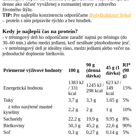
denne
ako súčasť vyváženej a rozmanitej stravy a zdravého
životného štýlu.
TIP:
Pre najlepšiu konzistenciu odporúčame
BodyBulldozer šejker
– proteín s ním pripravíte rýchlo a bez hrudiek.
Kedy je najlepší čas na proteín?
- v tréningový deň ho odporúčame zaradiť najmä po tréningu (do
30–60 min.) alebo medzi jedlami, keď nestíhate plnohodnotne jesť.
- v netréningový deň je ideálny ráno, medzi jedlami alebo večer na
jednoduché doplnenie bielkovín.
90 g
RI*
45 g (1
Priemerné výživové hodnoty
100 g
(denná
(90
dávka)
dávka)
g)
1383 kJ
623 kJ /
1245 kJ /
Energetická hodnota
/ 331
149
15%
298 kcal
kcal
kcal
Tuky
3,7 g
3,3 g
1,65 g
5%
z toho nasýtené mastné
2,2 g
2 g
1 g
10%
kyseliny
Sacharidy
22,2 g
19,9 g
9,95 g
8%
Bielkoviny
50,3 g
45,2 g
22,6 g
90%
Soľ
0,3 g
0,27 g
0,14 g
5%