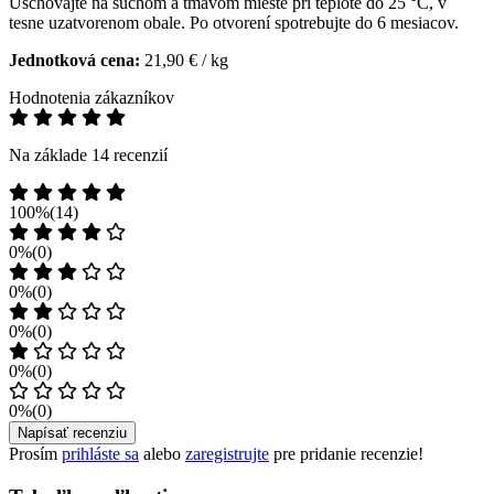
Uschovajte na suchom a tmavom mieste pri teplote do 25 °C, v
tesne uzatvorenom obale. Po otvorení spotrebujte do 6 mesiacov.
Jednotková cena:
21,90 € / kg
Hodnotenia zákazníkov
Na základe 14 recenzií
100%
(14)
0%
(0)
0%
(0)
0%
(0)
0%
(0)
0%
(0)
Napísať recenziu
Prosím
prihláste sa
alebo
zaregistrujte
pre pridanie recenzie!