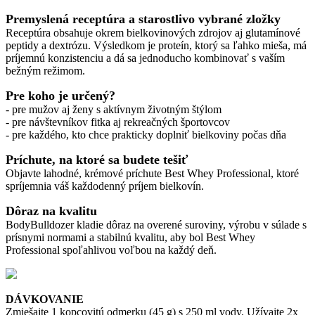
Premyslená receptúra a starostlivo vybrané zložky
Receptúra obsahuje okrem bielkovinových zdrojov aj glutamínové
peptidy a dextrózu. Výsledkom je proteín, ktorý sa ľahko mieša, má
príjemnú konzistenciu a dá sa jednoducho kombinovať s vaším
bežným režimom.
Pre koho je určený?
- pre mužov aj ženy s aktívnym životným štýlom
- pre návštevníkov fitka aj rekreačných športovcov
- pre každého, kto chce prakticky doplniť bielkoviny počas dňa
Príchute, na ktoré sa budete tešiť
Objavte lahodné, krémové príchute Best Whey Professional, ktoré
spríjemnia váš každodenný príjem bielkovín.
Dôraz na kvalitu
BodyBulldozer kladie dôraz na overené suroviny, výrobu v súlade s
prísnymi normami a stabilnú kvalitu, aby bol Best Whey
Professional spoľahlivou voľbou na každý deň.
DÁVKOVANIE
Zmiešajte 1 kopcovitú odmerku (45 g) s 250 ml vody
. Užívajte 2x