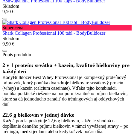
Ashwagandha Professional 100 kaps - BodyBulldozer
Skladom
9,50 €
Super cena
Shark Collagen Professional 100 tabl - BodyBulldozer
Skladom
9,90 €
Popis produktu
2 v 1 proteín: srvátka + kazeín, kvalitné bielkoviny pre
každý deň
BodyBulldozer
Best Whey Professional je komplexný proteínový
prípravok, ktorý ponúka dva zdroje bielkovín: srvátkový proteín
(whey) a kazeín (calcium caseinate). Vďaka tejto kombinácii
ponúka praktické riešenie na podporu kvalitného príjmu bielkovín,
ktoré sa dá jednoducho zaradiť do tréningových aj oddychových
dní.
22,6 g bielkovín v jednej dávke
Každá porcia poskytuje 22,6 g bielkovín, takže je vhodná na
dopĺňanie denného príjmu bielkovín v rámci vyváženej stravy – po
tréningu, medzi jedlami alebo kedykoľvek počas dňa.