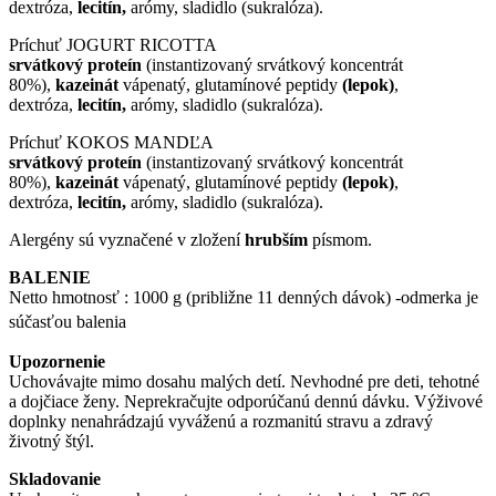
dextróza,
lecitín,
arómy, sladidlo (sukralóza).
Príchuť JOGURT RICOTTA
srvátkový proteín
(instantizovaný srvátkový koncentrát
80%),
kazeinát
vápenatý, glutamínové peptidy
(lepok)
,
dextróza,
lecitín,
arómy, sladidlo (sukralóza).
Príchuť KOKOS MANDĽA
srvátkový proteín
(instantizovaný srvátkový koncentrát
80%),
kazeinát
vápenatý, glutamínové peptidy
(lepok)
,
dextróza,
lecitín,
arómy, sladidlo (sukralóza).
Alergény sú vyznačené v zložení
hrubším
písmom.
BALENIE
Netto hmotnosť : 1000 g (približne 11 denných dávok) -odmerka je
súčasťou balenia
Upozornenie
Uchovávajte mimo dosahu malých detí. Nevhodné pre deti, tehotné
a dojčiace ženy. Neprekračujte odporúčanú dennú dávku. Výživové
doplnky nenahrádzajú vyváženú a rozmanitú stravu a zdravý
životný štýl.
Skladovanie