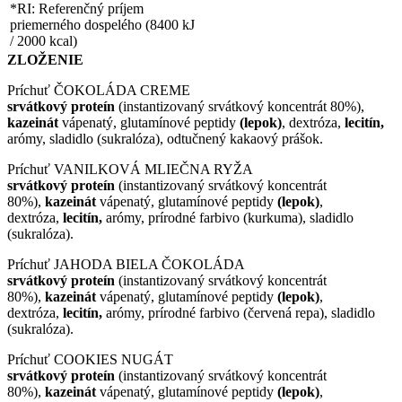
*RI: Referenčný príjem
priemerného dospelého (8400 kJ
/ 2000 kcal)
ZLOŽENIE
Príchuť ČOKOLÁDA CREME
srvátkový proteín
(instantizovaný srvátkový koncentrát 80%),
kazeinát
vápenatý, glutamínové peptidy
(lepok)
, dextróza,
lecitín,
arómy, sladidlo (sukralóza), odtučnený kakaový prášok.
Príchuť VANILKOVÁ MLIEČNA RYŽA
srvátkový proteín
(instantizovaný srvátkový koncentrát
80%),
kazeinát
vápenatý, glutamínové peptidy
(lepok)
,
dextróza,
lecitín,
arómy, prírodné farbivo (kurkuma), sladidlo
(sukralóza).
Príchuť JAHODA BIELA ČOKOLÁDA
srvátkový proteín
(instantizovaný srvátkový koncentrát
80%),
kazeinát
vápenatý, glutamínové peptidy
(lepok)
,
dextróza,
lecitín,
arómy, prírodné farbivo (červená repa), sladidlo
(sukralóza).
Príchuť COOKIES NUGÁT
srvátkový proteín
(instantizovaný srvátkový koncentrát
80%),
kazeinát
vápenatý, glutamínové peptidy
(lepok)
,