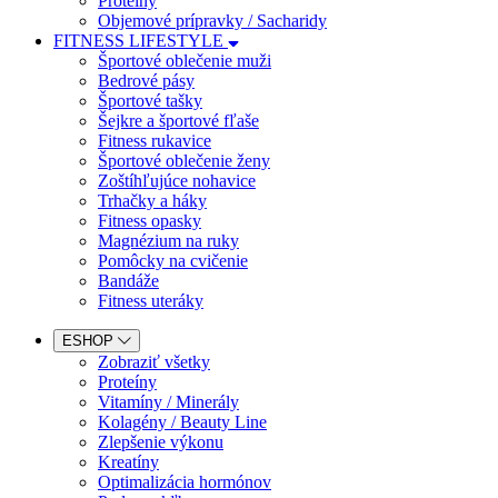
Proteíny
Objemové prípravky / Sacharidy
FITNESS LIFESTYLE
Športové oblečenie muži
Bedrové pásy
Športové tašky
Šejkre a športové fľaše
Fitness rukavice
Športové oblečenie ženy
Zoštíhľujúce nohavice
Trhačky a háky
Fitness opasky
Magnézium na ruky
Pomôcky na cvičenie
Bandáže
Fitness uteráky
ESHOP
Zobraziť všetky
Proteíny
Vitamíny / Minerály
Kolagény / Beauty Line
Zlepšenie výkonu
Kreatíny
Optimalizácia hormónov