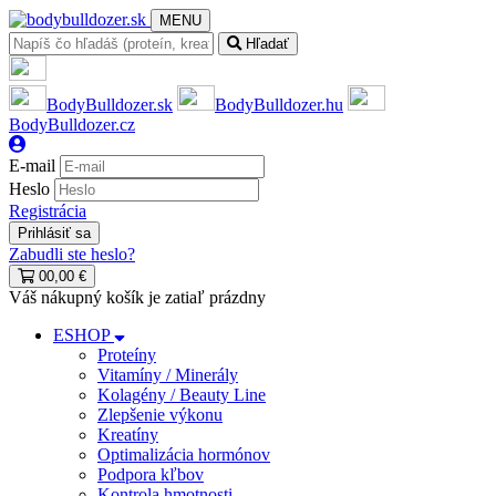
MENU
Hľadať
BodyBulldozer.sk
BodyBulldozer.hu
BodyBulldozer.cz
E-mail
Heslo
Registrácia
Zabudli ste heslo?
0
0,00 €
Váš nákupný košík je zatiaľ prázdny
ESHOP
Proteíny
Vitamíny / Minerály
Kolagény / Beauty Line
Zlepšenie výkonu
Kreatíny
Optimalizácia hormónov
Podpora kľbov
Kontrola hmotnosti