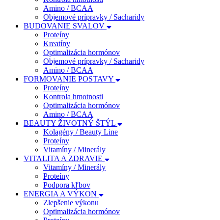
Amino / BCAA
Objemové prípravky / Sacharidy
BUDOVANIE SVALOV
Proteíny
Kreatíny
Optimalizácia hormónov
Objemové prípravky / Sacharidy
Amino / BCAA
FORMOVANIE POSTAVY
Proteíny
Kontrola hmotnosti
Optimalizácia hormónov
Amino / BCAA
BEAUTY ŽIVOTNÝ ŠTÝL
Kolagény / Beauty Line
Proteíny
Vitamíny / Minerály
VITALITA A ZDRAVIE
Vitamíny / Minerály
Proteíny
Podpora kľbov
ENERGIA A VÝKON
Zlepšenie výkonu
Optimalizácia hormónov