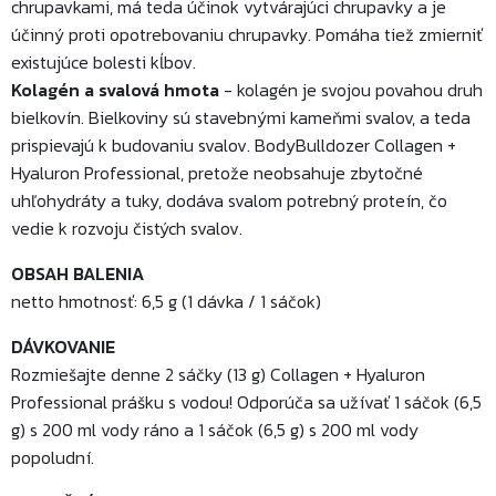
chrupavkami, má teda účinok vytvárajúci chrupavky a je
účinný proti opotrebovaniu chrupavky. Pomáha tiež zmierniť
existujúce bolesti kĺbov.
Kolagén a svalová hmota
- kolagén je svojou povahou druh
bielkovín. Bielkoviny sú stavebnými kameňmi svalov, a teda
prispievajú k budovaniu svalov. BodyBulldozer Collagen +
Hyaluron Professional, pretože neobsahuje zbytočné
uhľohydráty a tuky, dodáva svalom potrebný proteín, čo
vedie k rozvoju čistých svalov.
OBSAH BALENIA
netto hmotnosť: 6,5 g (1 dávka / 1 sáčok)
DÁVKOVANIE
Rozmiešajte denne 2 sáčky (13 g) Collagen + Hyaluron
Professional prášku s vodou! Odporúča sa užívať 1 sáčok (6,5
g) s 200 ml vody ráno a 1 sáčok (6,5 g) s 200 ml vody
popoludní.