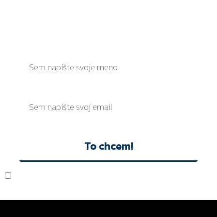
ZOSTAŇ V OBRAZE A NEZMEŠKAJ ŽIADNU
AKCIU
ZAREGISTRUJ SA NA ODBER NOVINIEK A BUĎ
VŽDY NADUPANÝ
To chcem!
Akceptujem
Ochranu osobných údajov