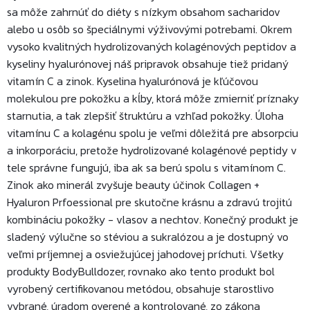
sa môže zahrnúť do diéty s nízkym obsahom sacharidov
alebo u osôb so špeciálnymi výživovými potrebami. Okrem
vysoko kvalitných hydrolizovaných kolagénových peptidov a
kyseliny hyalurónovej náš pripravok obsahuje tiež pridaný
vitamín C a zinok. Kyselina hyalurónová je kľúčovou
molekulou pre pokožku a kĺby, ktorá môže zmierniť príznaky
starnutia, a tak zlepšiť štruktúru a vzhľad pokožky. Úloha
vitamínu C a kolagénu spolu je veľmi dôležitá pre absorpciu
a inkorporáciu, pretože hydrolizované kolagénové peptidy v
tele správne fungujú, iba ak sa berú spolu s vitamínom C.
Zinok ako minerál zvyšuje beauty účinok Collagen +
Hyaluron Prfoessional pre skutočne krásnu a zdravú trojitú
kombináciu pokožky - vlasov a nechtov. Konečný produkt je
sladený výlučne so stéviou a sukralózou a je dostupný vo
veľmi príjemnej a osviežujúcej jahodovej príchuti. Všetky
produkty BodyBulldozer, rovnako ako tento produkt bol
vyrobený certifikovanou metódou, obsahuje starostlivo
vybrané, úradom overené a kontrolované, zo zákona