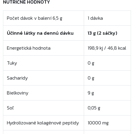
NUTRIČNÉ HODNOTY
Počet dávok v balení 6,5 g
1 dávka
Účinné látky na dennú dávku
13 g (2 sáčky)
Energetická hodnota
198,9 kj / 46,8 kcal
Tuky
0 g
Sacharidy
0 g
Bielkoviny
9 g
Soľ
0,05 g
Hydrolizované kolagénové peptidy
10000 mg