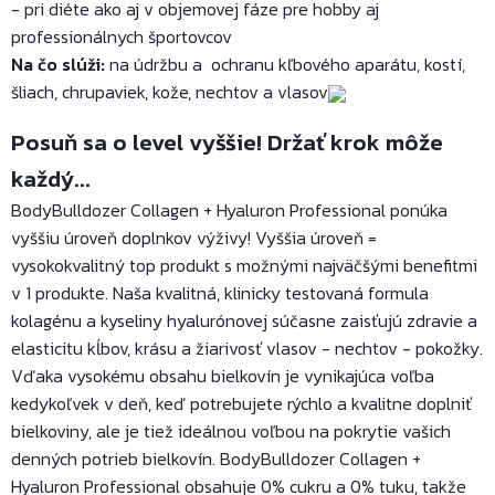
- pri diéte ako aj v objemovej fáze pre hobby aj
professionálnych športovcov
Na čo slúži:
na údržbu a ochranu kľbového aparátu, kostí,
šliach, chrupaviek, kože, nechtov a vlasov
Posuň sa o level vyššie! Držať krok môže
každý...
BodyBulldozer Collagen + Hyaluron Professional ponúka
vyššiu úroveň doplnkov výživy! Vyššia úroveň =
vysokokvalitný top produkt s možnými najväčšými benefitmi
v 1 produkte. Naša kvalitná, klinicky testovaná formula
kolagénu a kyseliny hyalurónovej súčasne zaisťujú zdravie a
elasticitu kĺbov, krásu a žiarivosť vlasov - nechtov - pokožky.
Vďaka vysokému obsahu bielkovín je vynikajúca voľba
kedykoľvek v deň, keď potrebujete rýchlo a kvalitne doplniť
bielkoviny, ale je tiež ideálnou voľbou na pokrytie vašich
denných potrieb bielkovín. BodyBulldozer Collagen +
Hyaluron Professional obsahuje 0% cukru a 0% tuku, takže