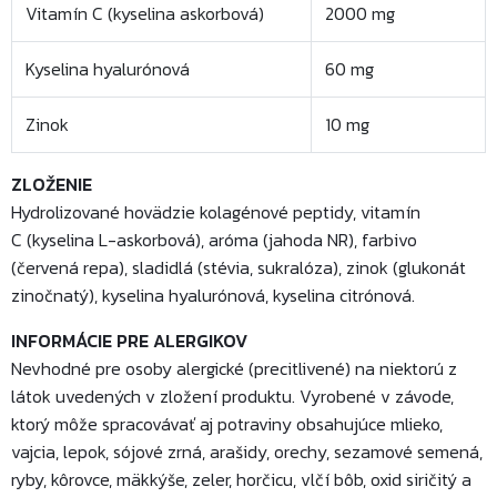
Vitamín C (kyselina askorbová)
2000 mg
Kyselina hyalurónová
60 mg
Zinok
10 mg
ZLOŽENIE
Hydrolizované hovädzie kolagénové peptidy, vitamín
C (kyselina L-askorbová), aróma (jahoda NR), farbivo
(červená repa), sladidlá (stévia, sukralóza), zinok (glukonát
zinočnatý), kyselina hyalurónová, kyselina citrónová.
INFORMÁCIE PRE ALERGIKOV
Nevhodné pre osoby alergické (precitlivené) na niektorú z
látok uvedených v zložení produktu. Vyrobené v závode,
ktorý môže spracovávať aj potraviny obsahujúce mlieko,
vajcia, lepok, sójové zrná, arašidy, orechy, sezamové semená,
ryby, kôrovce, mäkkýše, zeler, horčicu, vlčí bôb, oxid siričitý a