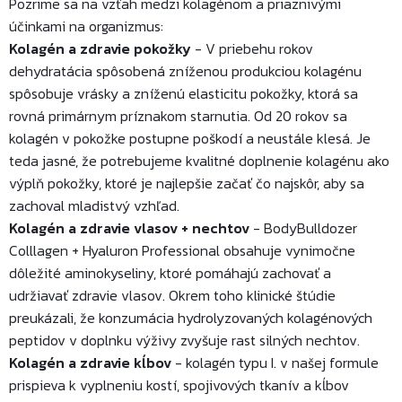
Pozrime sa na vzťah medzi kolagénom a priaznivými
účinkami na organizmus:
Kolagén a zdravie pokožky
- V priebehu rokov
dehydratácia spôsobená zníženou produkciou kolagénu
spôsobuje vrásky a zníženú elasticitu pokožky, ktorá sa
rovná primárnym príznakom starnutia. Od 20 rokov sa
kolagén v pokožke postupne poškodí a neustále klesá. Je
teda jasné, že potrebujeme kvalitné doplnenie kolagénu ako
výplň pokožky, ktoré je najlepšie začať čo najskôr, aby sa
zachoval mladistvý vzhľad.
Kolagén a zdravie vlasov + nechtov
- BodyBulldozer
Colllagen + Hyaluron Professional obsahuje vynimočne
dôležité aminokyseliny, ktoré pomáhajú zachovať a
udržiavať zdravie vlasov. Okrem toho klinické štúdie
preukázali, že konzumácia hydrolyzovaných kolagénových
peptidov v doplnku výživy zvyšuje rast silných nechtov.
Kolagén a zdravie kĺbov
- kolagén typu I. v našej formule
prispieva k vyplneniu kostí, spojivových tkanív a kĺbov