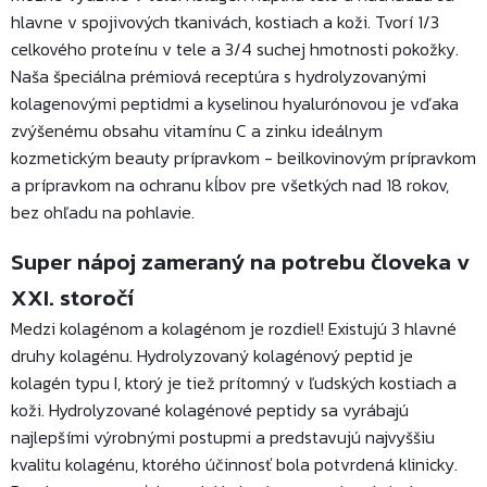
hlavne v spojivových tkanivách, kostiach a koži. Tvorí 1/3
celkového proteínu v tele a 3/4 suchej hmotnosti pokožky.
Naša špeciálna prémiová receptúra ​​s hydrolyzovanými
kolagenovými peptidmi a kyselinou hyalurónovou je vďaka
zvýšenému obsahu vitamínu C a zinku ideálnym
kozmetickým beauty prípravkom - beilkovinovým prípravkom
a prípravkom na ochranu kĺbov pre všetkých nad 18 rokov,
bez ohľadu na pohlavie.
Super nápoj zameraný na potrebu človeka v
XXI. storočí
Medzi kolagénom a kolagénom je rozdiel! Existujú 3 hlavné
druhy kolagénu. Hydrolyzovaný kolagénový peptid je
kolagén typu I, ktorý je tiež prítomný v ľudských kostiach a
koži. Hydrolyzované kolagénové peptidy sa vyrábajú
najlepšími výrobnými postupmi a predstavujú najvyššiu
kvalitu kolagénu, ktorého účinnosť bola potvrdená klinicky.