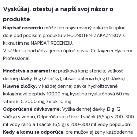
Vyskúšaj, otestuj a napíš svoj názor o
produkte
Napísať recenziu
môže len registrovaný zákazník úplne
dole pod popisom produktu v HODNOTENÍ ZÁKAZNÍKOV s
kliknutím na NAPÍSAŤ RECENZIU.
V sáčku sa nachádza jedna úplná dávka Collagen + Hyaluron
Professional
Množstvá a parametre:
prášková konzistencia, veľkosť
dennej dávky 13 g (2 sáčky), obsah balenia 6,5 g (1 dávka)
Hlavné zložky:
v každej dennej dávke hydrolizované
kolagénové peptidy 10000 mg, kyselina hyalurónová 60 mg,
vitamín C 2000 mg, zinok 10 mg
Odporúčané dávkovanie:
Výška dennej dávky 13 g (2
sáčky) s vodou, Odporúča sa užívať 1 sáčok (6,5 g) s 200-300
ml vody ráno a 1 sáčok (6,5 g) s 200-300 ml vody popoludní
Kedy a komu sa odporúča:
pre mužov aj ženy každodenne