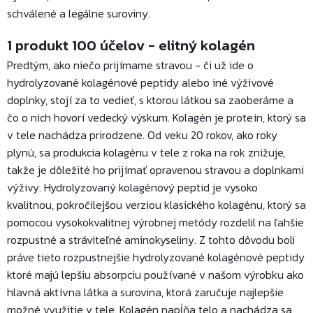
schválené a legálne suroviny.
1 produkt 100 účelov - elitný kolagén
Predtým, ako niečo prijímame stravou - či už ide o
hydrolyzované kolagénové peptidy alebo iné výživové
doplnky, stojí za to vedieť, s ktorou látkou sa zaoberáme a
čo o nich hovorí vedecký výskum. Kolagén je proteín, ktorý sa
v tele nachádza prirodzene. Od veku 20 rokov, ako roky
plynú, sa produkcia kolagénu v tele z roka na rok znižuje,
takže je dôležité ho prijímať opravenou stravou a doplnkami
výživy. Hydrolyzovaný kolagénový peptid je vysoko
kvalitnou, pokročilejšou verziou klasického kolagénu, ktorý sa
pomocou vysokokvalitnej výrobnej metódy rozdelil na ľahšie
rozpustné a stráviteľné aminokyseliny. Z tohto dôvodu boli
práve tieto rozpustnejšie hydrolyzované kolagénové peptidy
ktoré majú lepšiu absorpciu používané v našom výrobku ako
hlavná aktívna látka a surovina, ktorá zaručuje najlepšie
možné využitie v tele. Kolagén napĺňa telo a nachádza sa