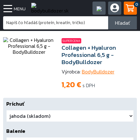
0
MENU
Hľadať
SUPER CENA
Collagen + Hyaluron
Professional 6,5 g -
BodyBulldozer
Výrobca:
BodyBulldozer
1,20
€
s DPH
Príchuť
Balenie